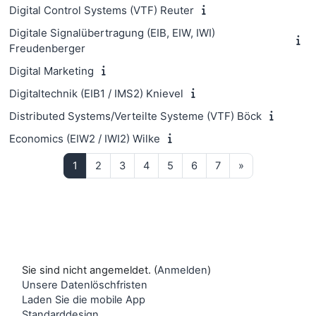
Digital Control Systems (VTF) Reuter
Digitale Signalübertragung (EIB, EIW, IWI)
Freudenberger
Digital Marketing
Digitaltechnik (EIB1 / IMS2) Knievel
Distributed Systems/Verteilte Systeme (VTF) Böck
Economics (EIW2 / IWI2) Wilke
Seite 1
Seite 2
Seite 3
Seite 4
Seite 5
Seite 6
Seite 7
Nächste Seite
1
2
3
4
5
6
7
»
Sie sind nicht angemeldet. (
Anmelden
)
Unsere Datenlöschfristen
Laden Sie die mobile App
Standarddesign