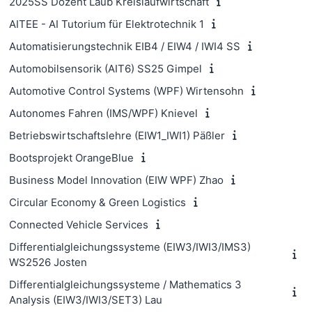
2025SS Dozent Laub Kreislaufwirtschaft
AITEE - AI Tutorium für Elektrotechnik 1
Automatisierungstechnik EIB4 / EIW4 / IWI4 SS
Automobilsensorik (AIT6) SS25 Gimpel
Automotive Control Systems (WPF) Wirtensohn
Autonomes Fahren (IMS/WPF) Knievel
Betriebswirtschaftslehre (EIW1_IWI1) Päßler
Bootsprojekt OrangeBlue
Business Model Innovation (EIW WPF) Zhao
Circular Economy & Green Logistics
Connected Vehicle Services
Differentialgleichungssysteme (EIW3/IWI3/IMS3)
WS2526 Josten
Differentialgleichungssysteme / Mathematics 3
Analysis (EIW3/IWI3/SET3) Lau