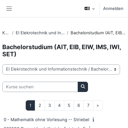
Zum Hauptinhalt
Anmelden
Website-Übersicht
Kurse
EI Elekrotechnik und Informationstechnik
Bachelorstudium (AIT, EIB, EIW, IMS, IWI, SET)
Bachelorstudium (AIT, EIB, EIW, IMS, IWI,
SET)
Kursbereiche
Kurse suchen
Kurse suchen
Seite 1
Seite 2
Seite 3
Seite 4
Seite 5
Seite 6
Seite 7
Nächste Seite
1
2
3
4
5
6
7
»
0 - Mathematik ohne Vorlesung -- Striebel