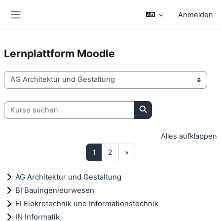
Zum Hauptinhalt
Anmelden
Website-Übersicht
Lernplattform Moodle
Kursbereiche
Kurse suchen
Kurse suchen
Alles aufklappen
Seite 1
Seite 2
Nächste Seite
1
2
»
AG Architektur und Gestaltung
BI Bauingenieurwesen
EI Elekrotechnik und Informationstechnik
IN Informatik