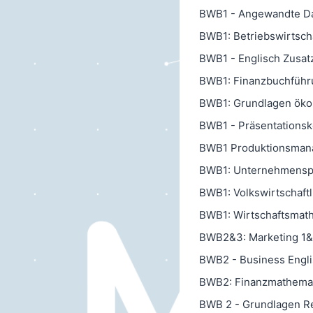
BWB1 - Angewandte Dat
BWB1: Betriebswirtscha
BWB1 - Englisch Zusat
BWB1: Finanzbuchführu
BWB1: Grundlagen öko
BWB1 - Präsentationsk
BWB1 Produktionsman
BWB1: Unternehmenspr
BWB1: Volkswirtschaft
BWB1: Wirtschaftsmathe
BWB2&3: Marketing 1&2 
BWB2 - Business Englis
BWB2: Finanzmathemati
BWB 2 - Grundlagen R