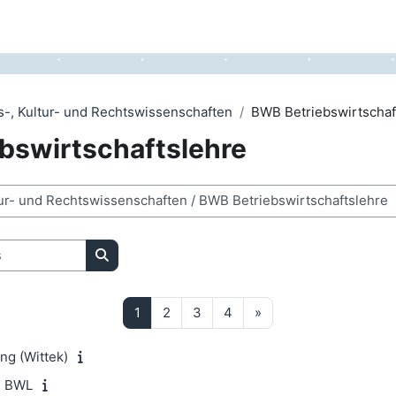
s-, Kultur- und Rechtswissenschaften
BWB Betriebswirtschaf
bswirtschaftslehre
Rechercher des cours
Page 1
Page 2
Page 3
Page 4
Page suivante
1
2
3
4
»
ng (Wittek)
n BWL