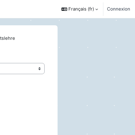
Français ‎(fr)‎
Connexion
tslehre