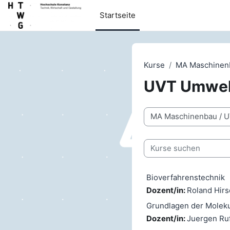
Zum Hauptinhalt
Startseite
Kurse
MA Maschinen
UVT Umwelt
Kursbereiche
Kurse suchen
Bioverfahrenstechnik
Dozent/in:
Roland Hir
Grundlagen der Molekul
Dozent/in:
Juergen Ru