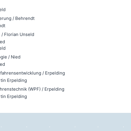
eld
erung / Behrendt
ndt
/ Florian Unseld
ied
eld
gie / Nied
ied
ahrensentwicklung / Erpelding
tin Erpelding
renstechnik (WPF) / Erpelding
tin Erpelding