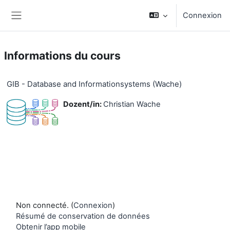
Passer au contenu principal
Connexion
Panneau latéral
Informations du cours
GIB - Database and Informationsystems (Wache)
Dozent/in:
Christian Wache
Non connecté. (
Connexion
)
Résumé de conservation de données
Obtenir l’app mobile