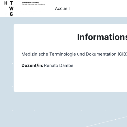
Passer au contenu principal
Accueil
Information
Medizinische Terminologie und Dokumentation (GI
Dozent/in:
Renato Dambe