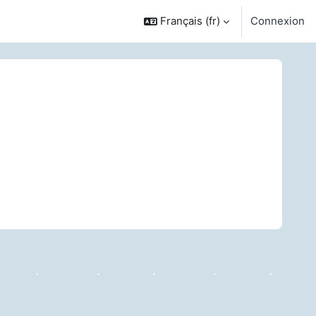
Français ‎(fr)‎
Connexion