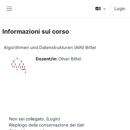
Vai al contenuto principale
Login
Pannello laterale
Informazioni sul corso
Algorithmen und Datenstrukturen (AIN) Bittel
Dozent/in:
Oliver Bittel
Non sei collegato. (
Login
)
Riepilogo della conservazione dei dati