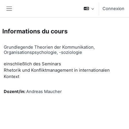
Passer au contenu principal
Connexion
Panneau latéral
Informations du cours
Grundlegende Theorien der Kommunikation,
Organisationspsychologie, -soziologie
einschließlich des Seminars
Rhetorik und Konfliktmanagement in internationalen
Kontext
Dozent/in:
Andreas Maucher