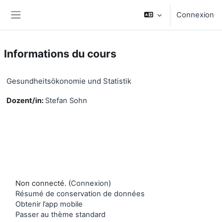
Passer au contenu principal
Connexion
Panneau latéral
Informations du cours
Gesundheitsökonomie und Statistik
Dozent/in:
Stefan Sohn
Non connecté. (
Connexion
)
Résumé de conservation de données
Obtenir l’app mobile
Passer au thème standard