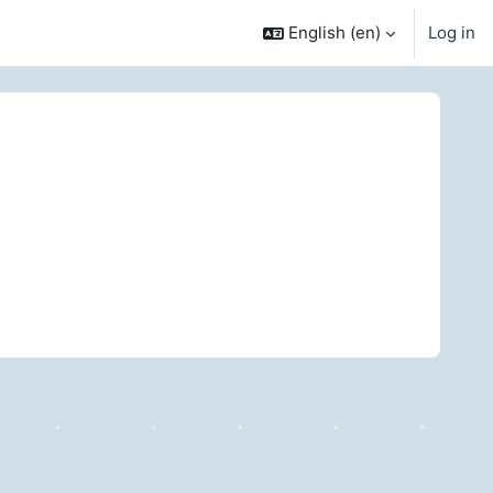
English ‎(en)‎
Log in