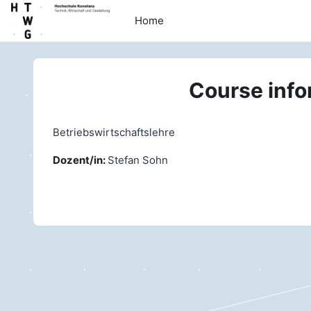
Skip to main content
Home
Course info
Betriebswirtschaftslehre
Dozent/in:
Stefan Sohn