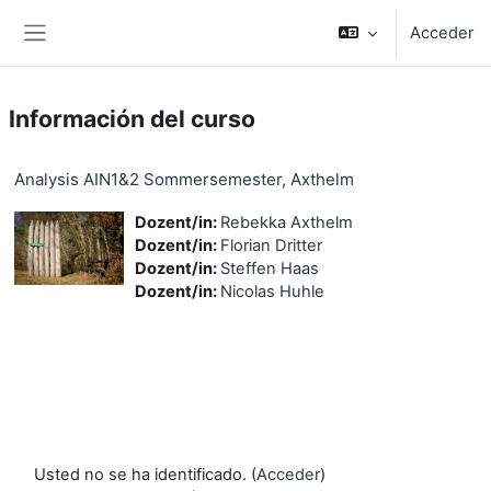
Salta al contenido principal
Acceder
Panel lateral
Información del curso
Analysis AIN1&2 Sommersemester, Axthelm
Dozent/in:
Rebekka Axthelm
Dozent/in:
Florian Dritter
Dozent/in:
Steffen Haas
Dozent/in:
Nicolas Huhle
Usted no se ha identificado. (
Acceder
)