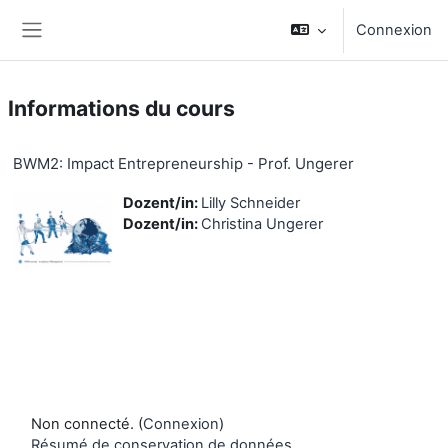
Passer au contenu principal
Connexion
Panneau latéral
Informations du cours
BWM2: Impact Entrepreneurship - Prof. Ungerer
Dozent/in:
Lilly Schneider
Dozent/in:
Christina Ungerer
Non connecté. (
Connexion
)
Résumé de conservation de données